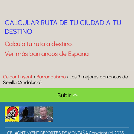
CALCULAR RUTA DE TU CIUDAD A TU
DESTINO
Calcula tu ruta a destino
.
Ver más barrancos de España
.
Celaontinyent
Barranquismo
Los 3 mejores barrancos de
Sevilla (Andalucía)
Subir
CELAONTINYENT DEPORTES DE MONTAÑA Copyright (c) 2025