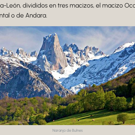
lla-León, divididos en tres macizos, el macizo Oc
ental o de Andara.
Naranjo de Bulnes