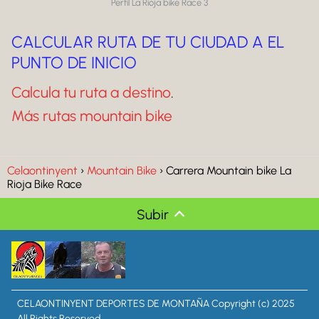
Perfil La Rioja bike Race 3
CALCULAR RUTA DE TU CIUDAD A EL
PUNTO DE INICIO
Calcula tu ruta a destino
.
Más rutas mountain bike
Celaontinyent
Mountain Bike
Carrera Mountain bike La
Rioja Bike Race
Subir
CELAONTINYENT DEPORTES DE MONTAÑA Copyright (c) 2025
All Rights Reserved