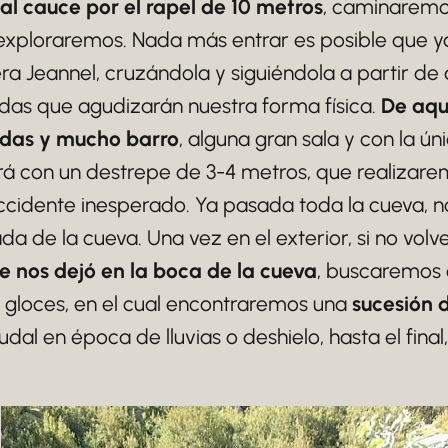
l cauce por el rapel de 10 metros
, caminaremo
a exploraremos. Nada más entrar es posible que 
ra Jeannel, cruzándola y siguiéndola a partir de 
das que agudizarán nuestra forma física.
De aquí
adas y mucho barro
, alguna gran sala y con la ún
á con un destrepe de 3-4 metros, que realizar
ccidente inesperado. Ya pasada toda la cueva, no
ada de la cueva. Una vez en el exterior, si no vo
 nos dejó en la boca de la cueva
, buscaremos 
as gloces, en el cual encontraremos una
sucesión 
dal en época de lluvias o deshielo, hasta el fina