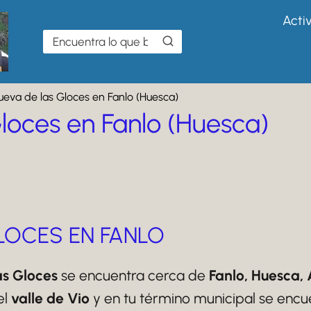
Acti
ueva de las Gloces en Fanlo (Huesca)
loces en Fanlo (Huesca)
LOCES EN FANLO
as Gloces
se encuentra cerca de
Fanlo, Huesca,
el
valle de Vio
y en tu término municipal se enc