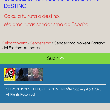
DESTINO
Calcula tu ruta a destino
.
Mejores rutas senderismo de España
Celaontinyent
Senderismo
Senderismo Moixent Barranc
del Fos font Arenetes
Subir
CELAONTINYENT DEPORTES DE MONTAÑA Copyright (c) 2025
All Rights Reserved