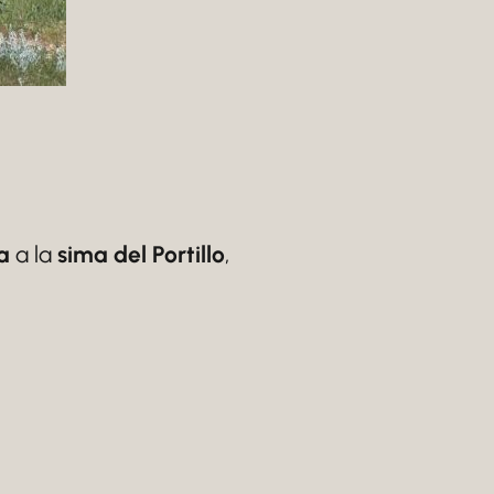
a
a la
sima del Portillo
,