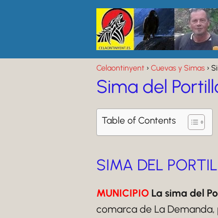
Celaontinyent
Cuevas y Simas
Si
Sima del Portil
Table of Contents
SIMA DEL PORTI
MUNICIPIO
La sima del Por
comarca de La Demanda, par