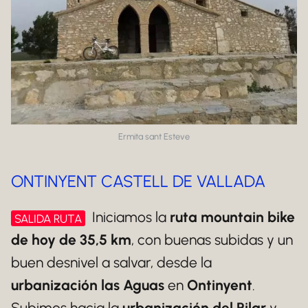
Ermita sant Esteve
ONTINYENT CASTELL DE VALLADA
Iniciamos la
ruta mountain bike
SALIDA RUTA
de hoy de 35,5 km
, con buenas subidas y un
buen desnivel a salvar, desde la
urbanización las Aguas
en
Ontinyent
.
Subimos hacia la
urbanización del Pilar
y