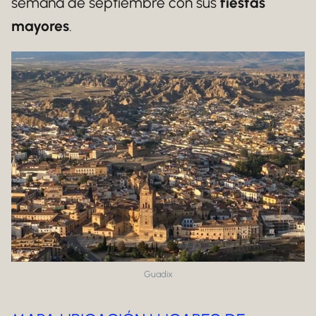
semana de septiembre con sus
fiestas
mayores
.
Guadix